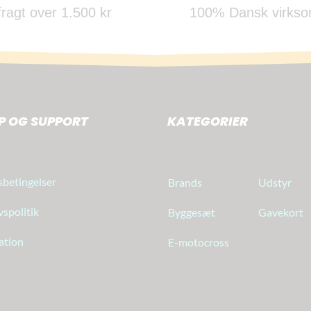
 fragt over 1.500 kr
100% Dansk virks
P OG SUPPORT
KATEGORIER
betingelser
Brands
Udstyr
vspolitik
Byggesæt
Gavekort
ation
E-motocross