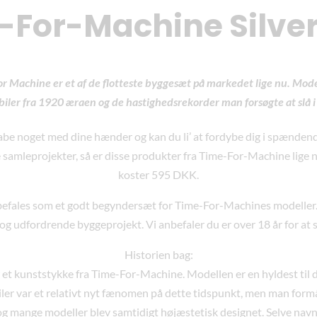
-For-Machine Silver 
For Machine er et af de flotteste byggesæt på markedet lige nu. Model
biler fra 1920 æraen og de hastighedsrekorder man forsøgte at slå i 
kabe noget med dine hænder og kan du li’ at fordybe dig i spænden
amleprojekter, så er disse produkter fra Time-For-Machine lige n
koster 595 DKK.
befales som et godt begyndersæt for Time-For-Machines modeller.
 og udfordrende byggeprojekt. Vi anbefaler du er over 18 år for at 
Historien bag:
r et kunststykke fra Time-For-Machine. Modellen er en hyldest til d
iler var et relativt nyt fænomen på dette tidspunkt, men man formåe
og mange modeller blev samtidigt højæstetisk designet. Selve navnet