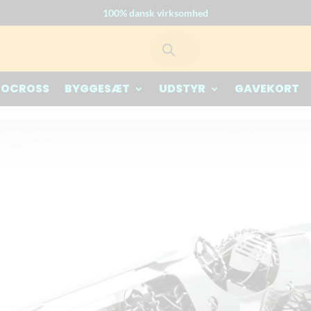
100% dansk virksomhed
Products
search
TOCROSS
BYGGESÆT
UDSTYR
GAVEKORT