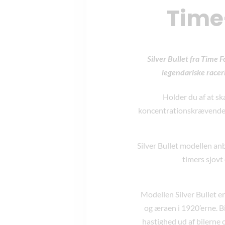
Time
Silver Bullet fra Time 
legendariske racer
Holder du af at s
koncentrationskrævende s
Silver Bullet modellen an
timers sjovt
Modellen Silver Bullet e
og æraen i 1920’erne. B
hastighed ud af bilerne 