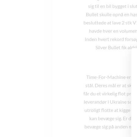
sig til en bil bygget i s
Bullet skulle opnå en ha
besluttede at lave 2 stk 
havde hver en volumen p
Inden hvert rekord forsøg
Silver Bullet fik al
Time-For-Machine er en f
stål. Deres mål er at sk
får du et virkelig flot p
leverandør i Ukraine som
utroligt flotte at kigge 
kan bevæge sig. Er du d
bevæge sig på anden måde 