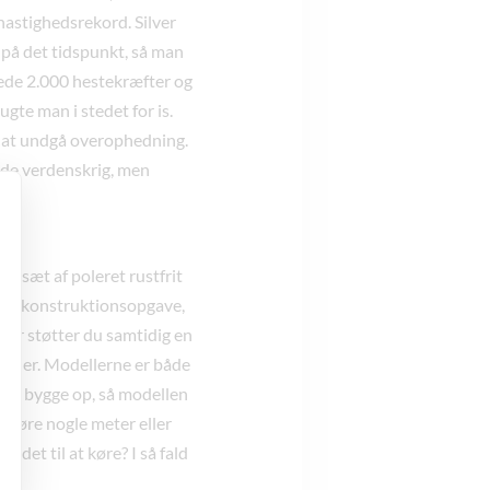
s hastighedsrekord. Silver
 på det tidspunkt, så man
dede 2.000 hestekræfter og
gte man i stedet for is.
or at undgå overophedning.
ende verdenskrig, men
gesæt af poleret rustfrit
ende konstruktionsopgave,
ver støtter du samtidig en
heder. Modellerne er både
skal bygge op, så modellen
t køre nogle meter eller
det til at køre? I så fald