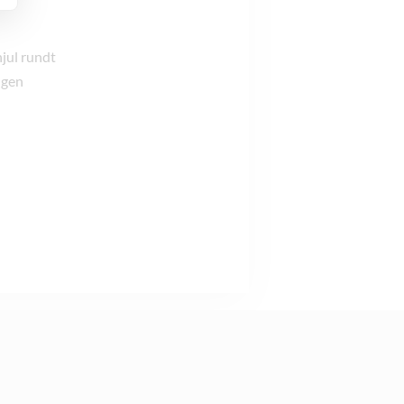
hjul rundt
ngen