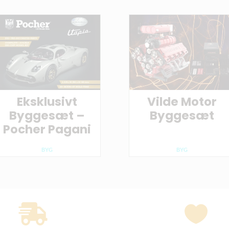
Eksklusivt
Vilde Motor
Byggesæt –
Byggesæt
Pocher Pagani
BYG
BYG

