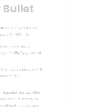
Bullet
len er en hyldest til de
den tid (400 km/t).
de, udfordrende og
oget for dig. Byggesættet
 Med 92 dele får du et 6-8
samle sættet.
e legendariske racerbiler
de ret hurtigt at få høj
 Silver Bullet, relaterer