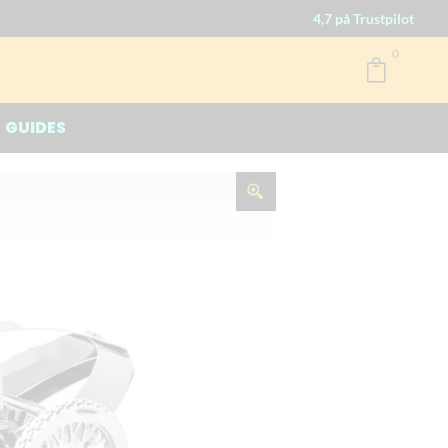
4,7 på Trustpilot
0

GUIDES