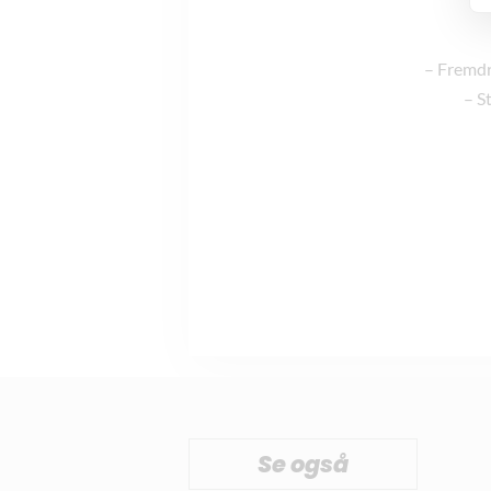
– Fremdri
– S
Se også