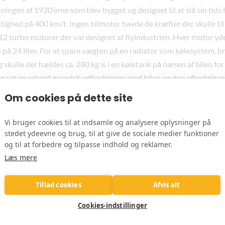
lutningen af 1920’erne som blev bygget og designet til at slå sin tid
stighed på 400 km/t. Ingen bilmotor havde de kræfter der skulle til
V12 turbo motorer der var designet af flyindustrien. Hver motor y
å 24 liter. For at spare vægten på en radiator som kølesystem, bru
 skulle der hældes ca. 280 kg is i en køletank på næsen af bilen f
drig sat en rekord grundet udfordringer med bilen og den efterfølg
legendarisk blev bilen alligevel.
Om cookies på dette site
Brandet/Leverandøren:
Vi bruger cookies til at indsamle og analysere oplysninger på
orholdsvis ny virksomhed fra Ukraine der laver utroligt flotte byg
stedet ydeevne og brug, til at give de sociale medier funktioner
abe de flotteste byggesæt på markedet. Så ud over at få en spænd
og til at forbedre og tilpasse indhold og reklamer.
rodukt efterfølgende som du kan have stående til dekoration. Derudo
Læs mere
 i forvejen har vanskelige betingelser grundet verdens omstændig
på, men også fascinerende, da alle modeller har en mekanik du også 
Tillad cookies
Afvis alt
ygtig til at samle dem, kan du skrue mekanismen op og få dem til a
Cookies-indstillinger
afhængig af byggesættet. Er du den dygtige konstruktør der kan få 
mener vi at du har ret til at prale over for vennerne bagefter 🙂