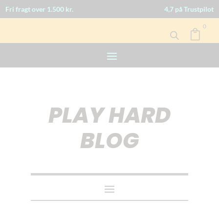
Fri fragt over 1.500 kr.
4,7 på Trustpilot
0

PLAY HARD
BLOG