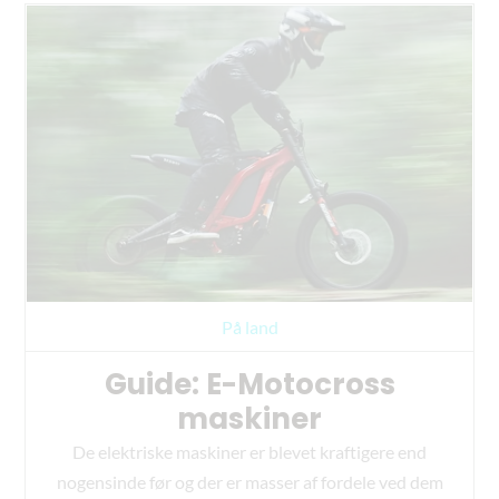
På land
Guide: E-Motocross
maskiner
De elektriske maskiner er blevet kraftigere end
nogensinde før og der er masser af fordele ved dem