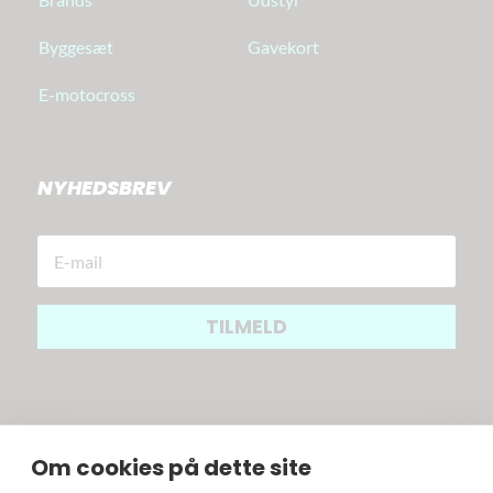
Byggesæt
Gavekort
E-motocross
NYHEDSBREV
TILMELD
Om cookies på dette site