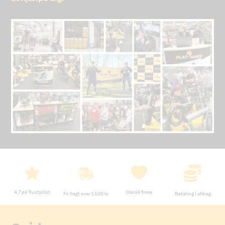




4,7 på Trustpilot
Dansk firma
Fri fragt over 1.500 kr
Betaling i afdrag