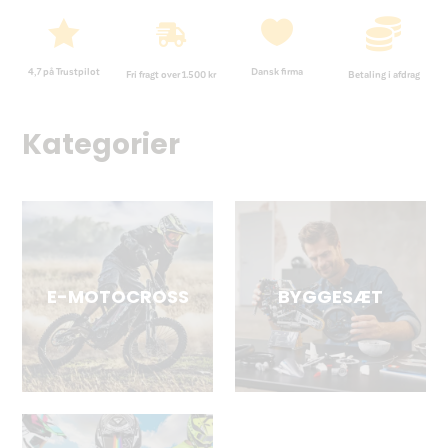




4,7 på Trustpilot
Dansk firma
Fri fragt over 1.500 kr
Betaling i afdrag
Kategorier
E-MOTOCROSS
BYGGESÆT