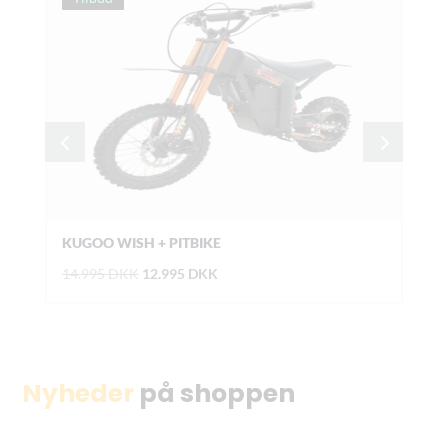
KUGOO WISH + PITBIKE
FRA
Den
Den
14.995
DKK
12.995
DKK
1.6
oprindelige
aktuelle
pris
pris
var:
er:
14.995 DKK.
12.995 DKK.
Nyheder
på shoppen