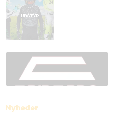
UDSTYR
E Ride Pro
Nyheder