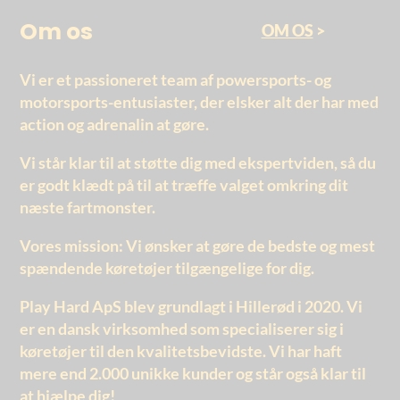
Om os
OM OS
>
Vi er et passioneret team af powersports- og
motorsports-entusiaster, der elsker alt der har med
action og adrenalin at gøre.
Vi står klar til at støtte dig med ekspertviden, så du
er godt klædt på til at træffe valget omkring dit
næste fartmonster.
Vores mission: Vi ønsker at gøre de bedste og mest
spændende køretøjer tilgængelige for dig.
Play Hard ApS blev grundlagt i Hillerød i 2020. Vi
er en dansk virksomhed som specialiserer sig i
køretøjer til den kvalitetsbevidste. Vi har haft
mere end 2.000 unikke kunder og står også klar til
at hjælpe dig!