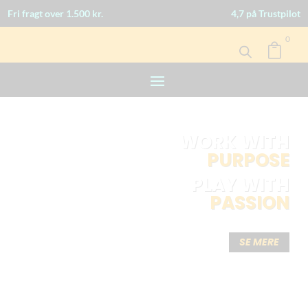
Fri fragt over 1.500 kr.
4,7 på Trustpilot
0

WORK WITH
PURPOSE
PLAY WITH
PASSION
SE MERE