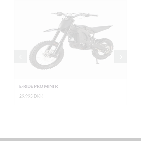
E-RIDE PRO MINI R
POC
PER
29.995
DKK
7.4