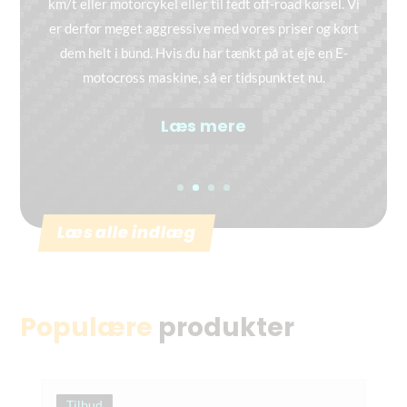
km/t eller motorcykel eller til fedt off-road kørsel. Vi
er derfor meget aggressive med vores priser og kørt
dem helt i bund. Hvis du har tænkt på at eje en E-
motocross maskine, så er tidspunktet nu.
Læs mere
Læs alle indlæg
Populære
produkter
Tilbud