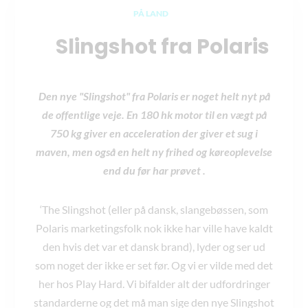
PÅ LAND
Slingshot fra Polaris
Den nye "Slingshot" fra Polaris er noget helt nyt på
de offentlige veje. En 180 hk motor til en vægt på
750 kg giver en acceleration der giver et sug i
maven, men også en helt ny frihed og køreoplevelse
end du før har prøvet .
‘The Slingshot (eller på dansk, slangebøssen, som
Polaris marketingsfolk nok ikke har ville have kaldt
den hvis det var et dansk brand), lyder og ser ud
som noget der ikke er set før. Og vi er vilde med det
her hos Play Hard. Vi bifalder alt der udfordringer
standarderne og det må man sige den nye Slingshot