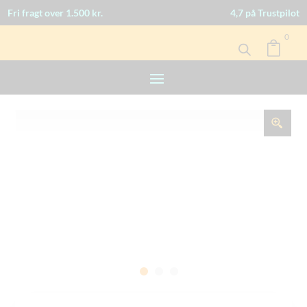
Fri fragt over 1.500 kr.
4,7 på Trustpilot
0
